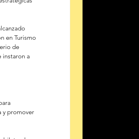
stratégicas 
alcanzado 
n en Turismo 
erio de 
 instaron a 
para 
ca y promover 