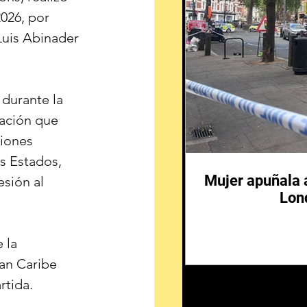
2026, por 
Luis Abinader 
durante la 
ración que 
iones 
s Estados, 
Mujer apuñala 
sión al 
Lon
 la 
ran Caribe 
rtida.