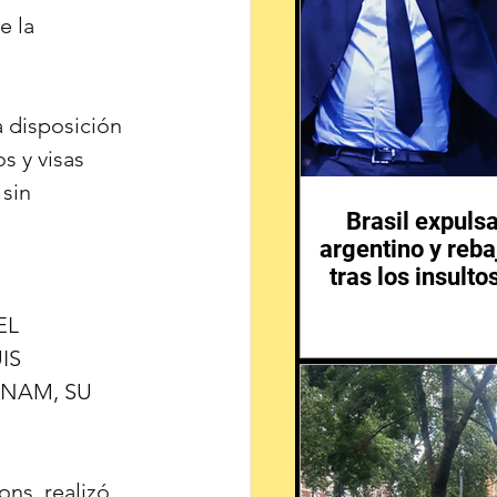
 la 
 disposición 
 y visas 
sin 
Brasil expuls
argentino y reba
tras los insulto
L 
IS 
NAM, SU 
ns, realizó 