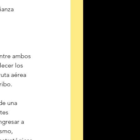
ianza 
entre ambos 
ecer los 
ruta aérea 
ribo.
de una 
tes 
ngresar a 
ismo, 