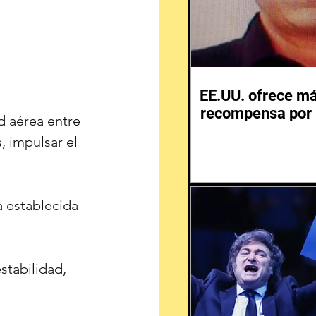
EE.UU. ofrece m
recompensa por 
 aérea entre 
 impulsar el 
 establecida 
tabilidad, 