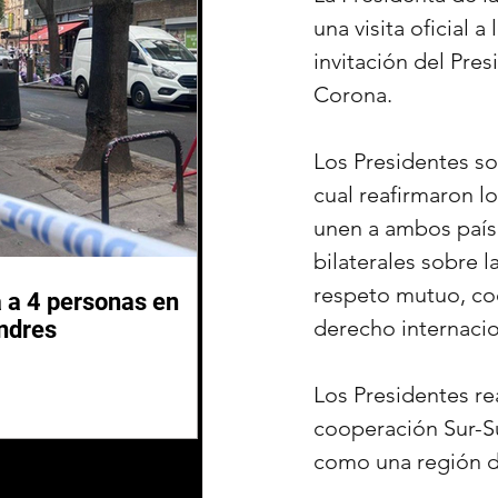
una visita oficial 
invitación del Pre
Corona.
Los Presidentes so
cual reafirmaron l
unen a ambos paíse
bilaterales sobre 
respeto mutuo, coo
 a 4 personas en
derecho internacio
ndres
Los Presidentes re
cooperación Sur-Su
como una región de