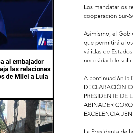
Los mandatarios re
cooperación Sur-Sur
Asimismo, el Gobi
que permitirá a lo
válidas de Estados
necesidad de solici
sa al embajador
aja las relaciones
os de Milei a Lula
A continuación la 
DECLARACIÓN CO
PRESIDENTE DE L
ABINADER CORON
EXCELENCIA JEN
La Presidenta de l