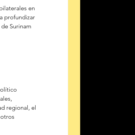
ilaterales en 
a profundizar 
 de Surinam 
lítico 
ales, 
d regional, el 
 otros 