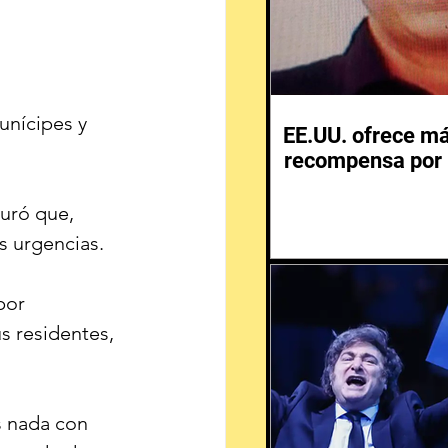
unícipes y 
EE.UU. ofrece m
recompensa por 
uró que, 
as urgencias.
por 
s residentes, 
 nada con 