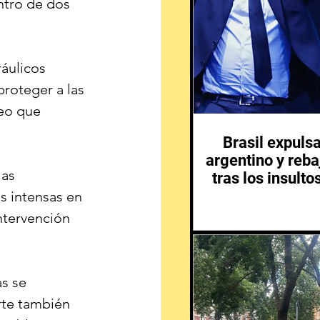
ntro de dos 
áulicos 
roteger a las 
eo que 
Brasil expuls
argentino y reba
as 
tras los insulto
s intensas en 
ntervención 
s se 
rte también 