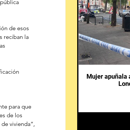
pública 
ión de esos 
 reciban la 
as 
icación 
Mujer apuñala 
 
Lon
te para que 
es de los 
de vivienda”, 