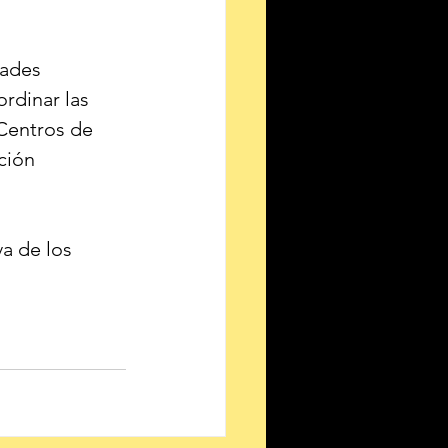
dades 
rdinar las 
 Centros de 
ción 
a de los 