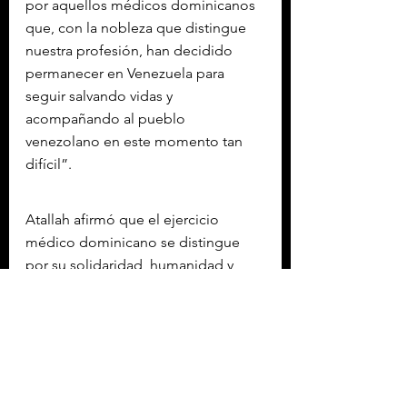
por aquellos médicos dominicanos 
que, con la nobleza que distingue 
nuestra profesión, han decidido 
permanecer en Venezuela para 
seguir salvando vidas y 
acompañando al pueblo 
venezolano en este momento tan 
difícil”.
Atallah afirmó que el ejercicio 
médico dominicano se distingue 
por su solidaridad, humanidad y 
compromiso, incluso en 
circunstancias adversas, y dijo 
sentirse orgulloso de los 
profesionales de la salud que están 
actuando en este contexto.
REP DOMINICANA