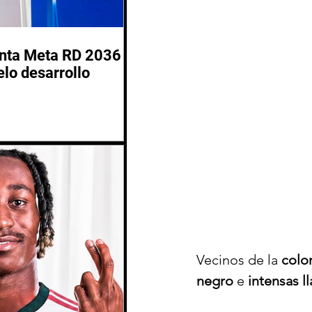
enta Meta RD 2036
lo desarrollo
Vecinos de la 
colo
negro
 e 
intensas l