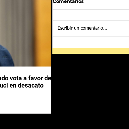
Comentarios
Escribir un comentario...
Despliegan a más de mil
500 elementos de las
Fuerzas Armadas en
zonas aguacateras de
Michoacán
do vota a favor de
auci en desacato