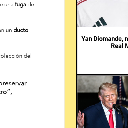
e una 
fuga
 de 
en un 
ducto
Yan Diomande, n
Real 
colección del 
preservar 
ro”, 