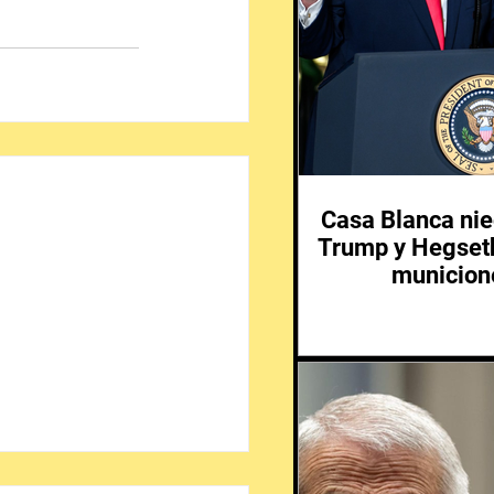
Casa Blanca nie
Trump y Hegseth
municione