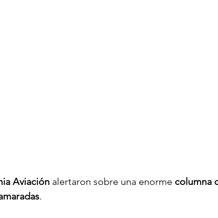
nia Aviación
 alertaron sobre una enorme 
columna 
lamaradas
.