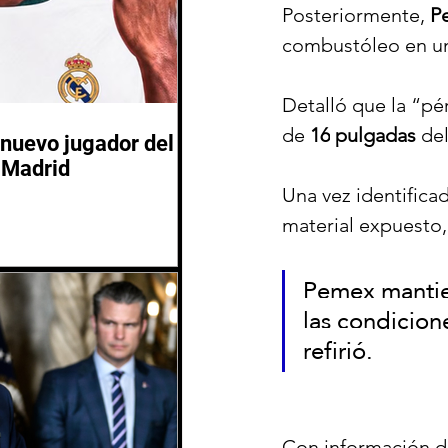
Posteriormente, 
P
combustóleo en un
Detalló que la “pé
de 
16
pulgadas
 de
nuevo jugador del
 Madrid
Una vez identificad
material expuesto
Pemex mantien
las condicion
refirió.
Con información d