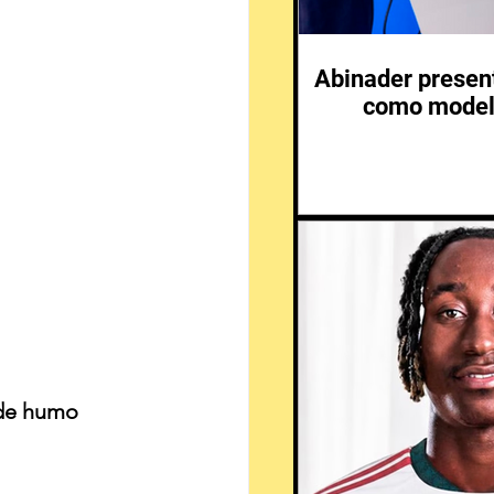
Abinader presen
como modelo
de humo 