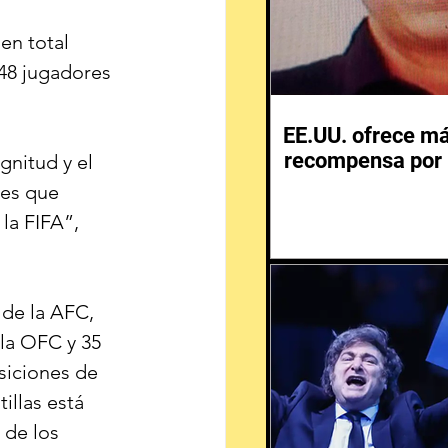
en total 
248 jugadores 
EE.UU. ofrece m
recompensa por 
gnitud y el 
res que 
la FIFA”, 
 de la AFC, 
la OFC y 35 
siciones de 
illas está 
 de los 