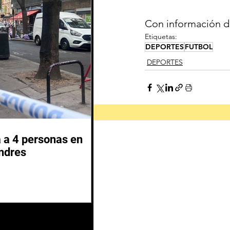
Con información d
Etiquetas:
DEPORTES
FUTBOL
DEPORTES
 a 4 personas en
ndres