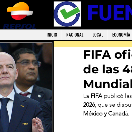
FUE
INICIO
NACIONAL
LOCAL
ECONOMÍA
FIFA ofi
de las 4
Mundial
La 
FIFA
 publicó las
2026
, que se disput
México y Canad
á.