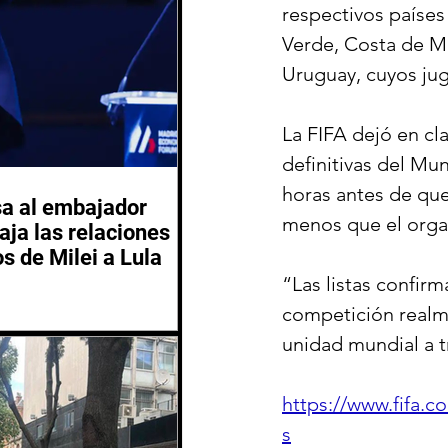
respectivos países
Verde, Costa de Ma
Uruguay, cuyos jug
La FIFA dejó en cla
definitivas del Mu
horas antes de que
sa al embajador
menos que el orga
aja las relaciones
os de Milei a Lula
“Las listas confir
competición realme
unidad mundial a t
https://www.fifa
s