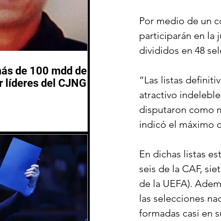
Por medio de un co
participarán en la
divididos en 48 se
más de 100 mdd de
“Las listas definit
 líderes del CJNG
atractivo indelebl
disputaron como mí
indicó el máximo o
En dichas listas e
seis de la CAF, s
de la UEFA). Ademá
las selecciones nac
formadas casi en s