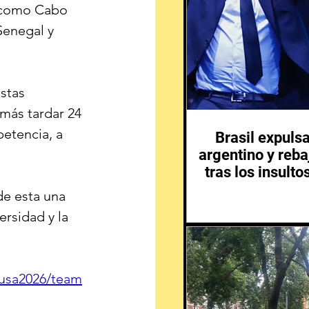
s como Cabo 
Senegal y 
stas 
más tardar 24 
etencia, a 
Brasil expuls
argentino y reba
tras los insulto
de esta una 
rsidad y la 
ousa2026/team