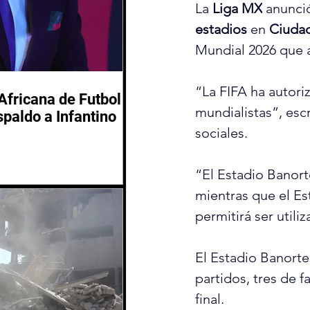
La 
Liga MX
 anunci
estadios
 en 
Ciudad
Mundial 2026 que a
“La FIFA ha autori
Africana de Futbol
mundialistas”, esc
spaldo a Infantino
sociales
.
“El Estadio Banort
mientras que el Es
permitirá ser utili
El Estadio Banorte
partidos, tres de f
final.