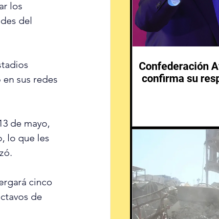
ar los 
des del 
stadios 
Confederación Af
confirma su resp
 en sus 
redes 
 13 de mayo, 
 lo que les 
zó.
ergará cinco 
octavos de 