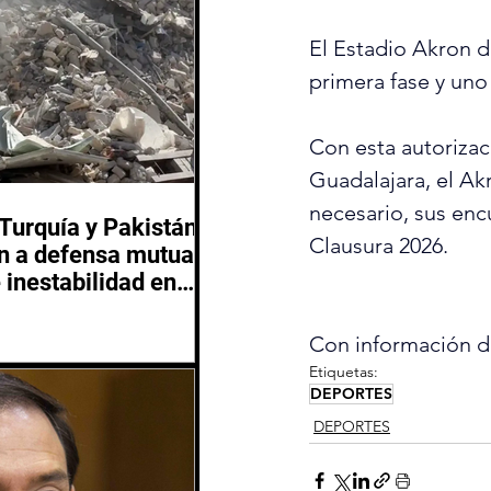
El Estadio Akron de
primera fase y uno
Con esta autorizac
Guadalajara, el Ak
necesario, sus encu
 Turquía y Pakistán
Clausura 2026.
 a defensa mutua
 inestabilidad en
 Oriente
Con información d
Etiquetas:
DEPORTES
DEPORTES