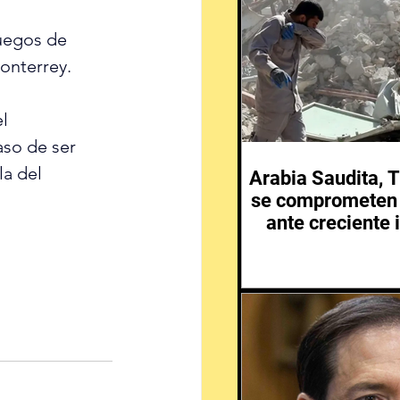
juegos de 
onterrey.
l 
aso de ser 
la del 
Arabia Saudita, T
se comprometen 
ante creciente 
Medio 