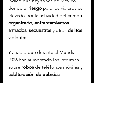
Indicó que hay zonas de México 
donde el 
riesgo
 para los viajeros es 
elevado por la actividad del 
crimen 
organizado
, 
enfrentamientos
armados
, 
secuestros
 y otros 
delitos 
violentos
.
Y añadió que durante el Mundial 
2026 han aumentado los informes 
sobre 
robos
 de teléfonos móviles y 
adulteración de
bebidas
.
Con información de López-Dóriga 
Digital
Etiquetas:
REINO UNIDO
NACIONAL MÉXICO