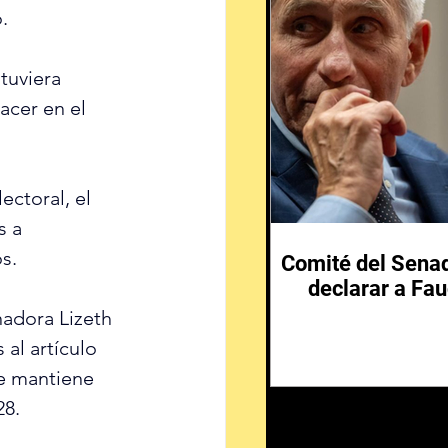
.
tuviera 
acer en el 
ctoral, el 
s a 
s.
Comité del Senad
declarar a Fau
nadora Lizeth 
al artículo 
e mantiene 
28.