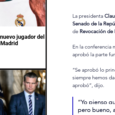
La presidenta 
Clau
Senado de la Repú
de
 Revocación de
nuevo jugador del
 Madrid
En la conferencia 
aprobó la parte fun
“Se aprobó lo princ
siempre hemos dado
aprobó”, dijo.
“Yo pienso qu
pero bueno, a