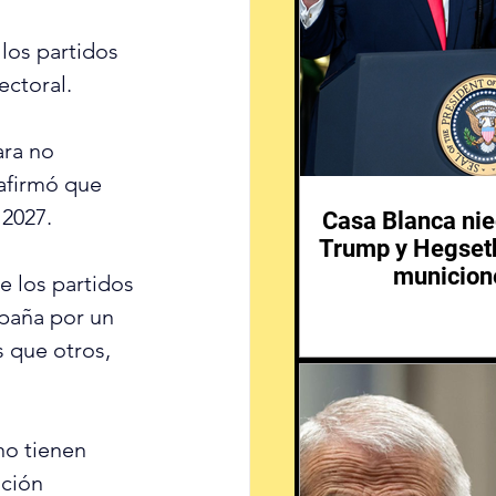
los partidos 
ectoral.
ra no 
afirmó que 
 2027.
Casa Blanca nie
Trump y Hegseth
municione
 los partidos 
mpaña por un 
 que otros, 
no tienen 
ción 