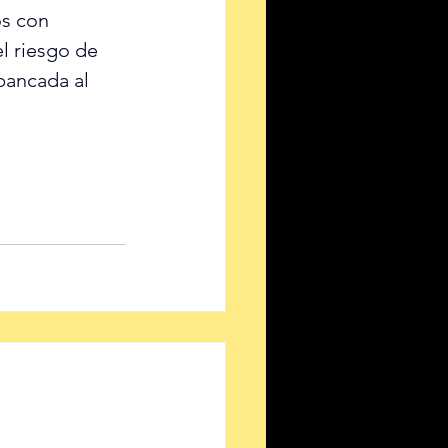
s con 
l riesgo de 
bancada al 