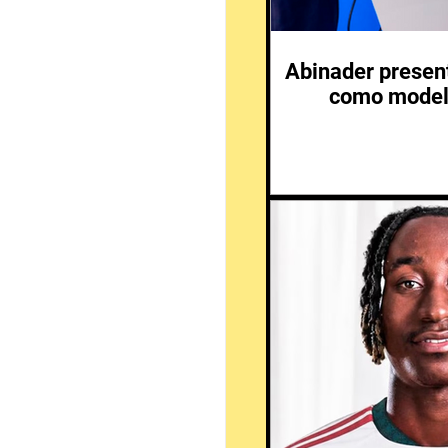
Abinader presen
como modelo