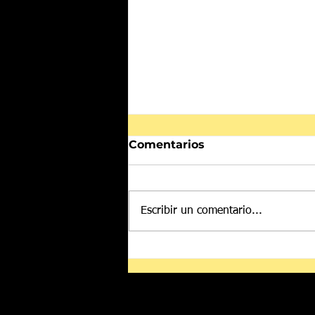
Comentarios
Escribir un comentario...
Despliegan a más de mil
500 elementos de las
Fuerzas Armadas en
zonas aguacateras de
Michoacán