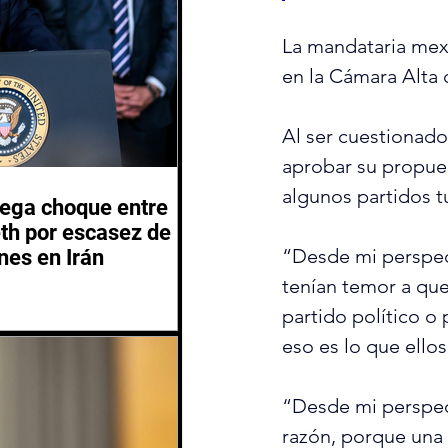
La mandataria me
en la Cámara Alta q
Al ser cuestionado
aprobar su propue
algunos partidos t
iega choque entre
th por escasez de
“Desde mi perspec
nes en Irán
tenían temor a que
partido político o
eso es lo que ellos
“Desde mi perspect
razón, porque una 