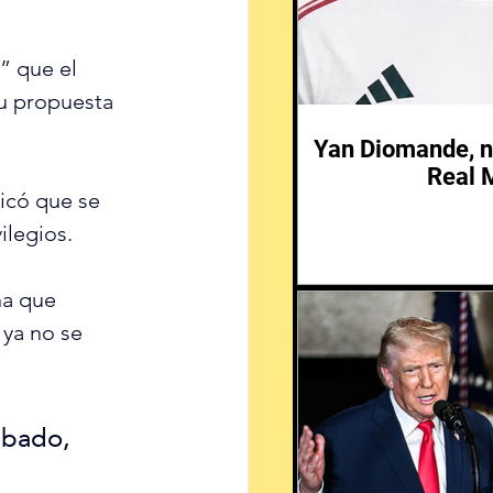
” que el 
su propuesta 
Yan Diomande, n
Real 
icó que se 
ilegios.
ha que 
ya no se 
obado, 