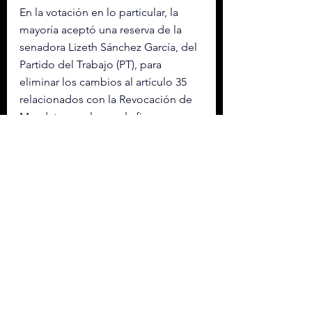
En la votación en lo particular, la 
mayoría aceptó una reserva de la 
senadora Lizeth Sánchez García, del 
Partido del Trabajo (PT), para 
eliminar los cambios al artículo 35 
relacionados con la Revocación de 
Mandato, por lo que la figura se 
mantiene sin modificaciones en la 
Constitución para llevarse a cabo 
hasta el 2028.
Sánchez defendió que la revocación 
y las elecciones “son mecanismos 
con propósitos distintos” y advirtió 
que mezclar ambos procesos “corre 
el riesgo de distorsionar su sentido 
democrático”, pese a reiterar el 
apoyo de su bancada al proyecto de 