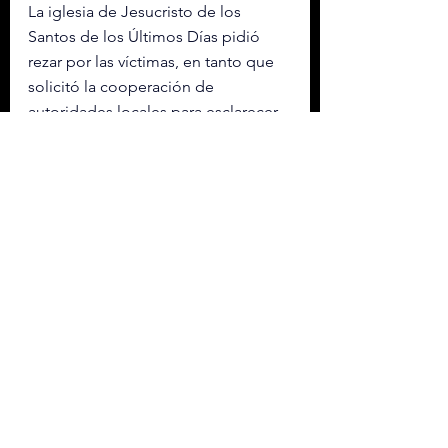
La iglesia de Jesucristo de los 
Santos de los Últimos Días pidió 
rezar por las víctimas, en tanto que 
solicitó la cooperación de 
autoridades locales para esclarecer 
lo ocurrido.
En momentos de dolor e 
incertidumbre, encontramos 
fuerza y ​​consuelo en nuestra 
fe en Jesucristo. Los lugares 
de culto deben ser 
santuarios de paz, oración y 
conexión. Oramos por la paz 
y la sanación de todos los 
involucrados.”