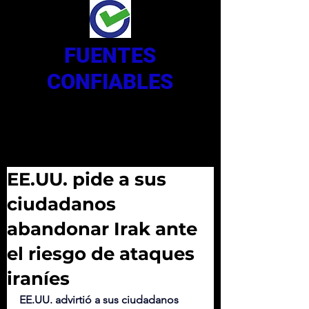
FUENTES
CONFIABLES
EE.UU. pide a sus
ciudadanos
abandonar Irak ante
el riesgo de ataques
iraníes
EE.UU. advirtió a sus ciudadanos 