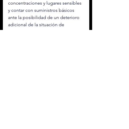
concentraciones y lugares sensibles 
y contar con suministros básicos 
ante la posibilidad de un deterioro 
adicional de la situación de 
seguridad en el país.
Esta advertencia llega después de 
que fuerzas estadounidenses y 
algunas milicias integradas de facto 
en el aparato de seguridad estatal 
de Irak intercambiaran este fin de 
semana una serie de ataques en el 
norte del país árabe y en la capital, 
Bagdad, según informaron este 
domingo fuentes oficiales y de 
seguridad consultadas por EFE.