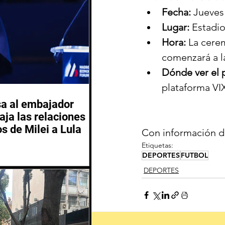
Fecha:
 Jueves
Lugar:
 Estadi
Hora:
 La cerem
comenzará a la
Dónde ver el p
plataforma VIX
sa al embajador
aja las relaciones
os de Milei a Lula
Con información d
Etiquetas:
DEPORTES
FUTBOL
DEPORTES