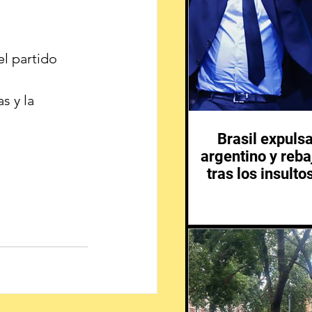
el partido 
s y la 
Brasil expuls
argentino y reba
tras los insulto