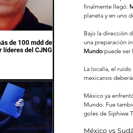
finalmente llegó. 
M
planeta y en uno d
Bajo la dirección 
una preparación in
más de 100 mdd de
 líderes del CJNG
Mundo
 puede ser 
La localía, el ruido
mexicanos deberán s
México ya enfrentó
Mundo. Fue tambié
goles de Siphiwe T
México vs Sudá