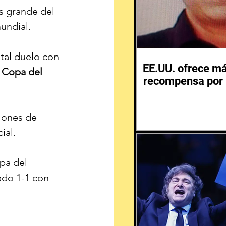
s grande del 
undial.
ital duelo con 
EE.UU. ofrece m
 
Copa del 
recompensa por 
llones de 
ial.
pa del 
do 1-1 con 