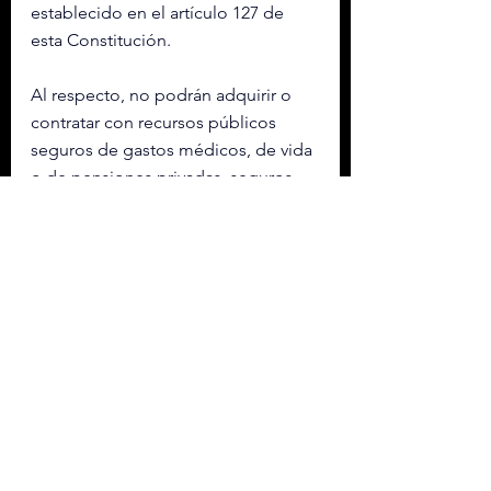
establecido en el artículo 127 de 
esta Constitución.
Al respecto, no podrán adquirir o 
contratar con recursos públicos 
seguros de gastos médicos, de vida 
o de pensiones privadas, seguros 
de separación individualizados, 
cajas de ahorro especiales, 
regímenes especiales de retiro u 
otras prestaciones que no estén 
previstas por la ley, decreto, 
disposición general, contrato 
colectivo o condiciones generales 
de trabajo.
En la discusión en lo particular, 
diputadas y diputados de Morena, 