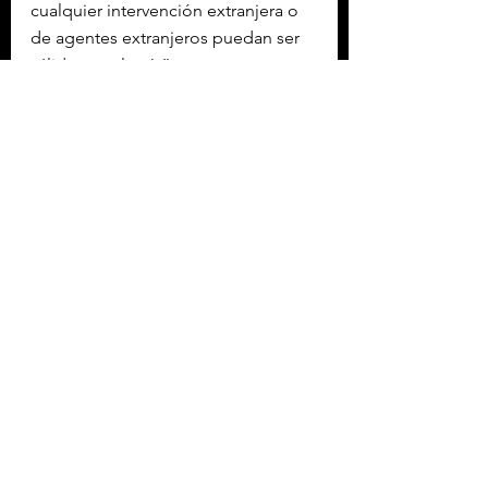
cualquier intervención extranjera o 
de agentes extranjeros puedan ser 
válidas en el país”.
Dicho dictamen se remitió al 
Senado de la República para sus 
efectos constitucionales.
Con información de López-Dóriga 
Digital
NACIONAL MÉXICO