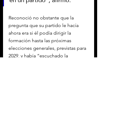
Reconoció no obstante que la 
pregunta que su partido le hacía 
ahora era si él podía dirigir la 
formación hasta las próximas 
elecciones generales, previstas para 
2029, y había “escuchado la 
respuesta”, concluyendo que debía 
dejar el liderazgo.
Starmer se vio forzado a dejar el 
poder tras la reciente victoria de su 
rival político, el exalcalde de 
Mánchester, Andy Burnham, que fue 
elegido diputado al ganar el pasado 
jueves el escaño de Makerfield, en 
el noroeste de Inglaterra.