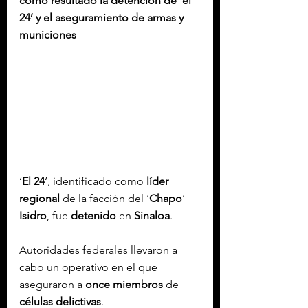
como resultado la detención de ‘el 
24’ y el aseguramiento de armas y 
municiones
‘
El 24
‘, identificado como 
líder 
regional
 de la facción del ‘
Chapo
‘
Isidro
, fue 
detenido
 en 
Sinaloa
.
Autoridades federales llevaron a 
cabo un 
operativo
 en el que 
aseguraron a 
once miembros
 de 
células
delictivas
.