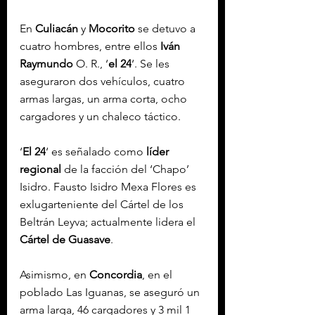
En 
Culiacán
 y 
Mocorito
 se detuvo a 
cuatro hombres, entre ellos 
Iván 
Raymundo
 O. R., ‘
el 24
‘. Se les 
aseguraron dos vehículos, cuatro 
armas largas, un arma corta, ocho 
cargadores y un chaleco táctico.
‘
El 24
‘ es señalado como 
líder 
regional
 de la facción del ‘Chapo’ 
Isidro. Fausto Isidro Mexa Flores es 
exlugarteniente del Cártel de los 
Beltrán Leyva; actualmente lidera el 
Cártel de Guasave
.
Asimismo, en 
Concordia
, en el 
poblado Las Iguanas, se aseguró un 
arma larga, 46 cargadores y 3 mil 1 