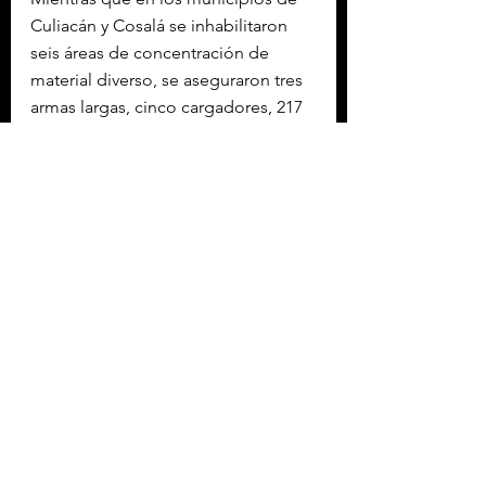
Culiacán y Cosalá se inhabilitaron 
seis áreas de concentración de 
material diverso, se aseguraron tres 
armas largas, cinco cargadores, 217 
cartuchos, un reactor de síntesis 
orgánica, 5 mil 490 litros y 250 kilos 
de sustancias químicas para la 
elaboración de metanfetaminas.
De acuerdo con la Secretaría de 
Seguridad y Protección Ciudadana 
(SSPC), la 
afectación económica
 a la 
delincuencia organizada
 es de 
110 
millones de pesos
.
Con información de López-Dóriga 