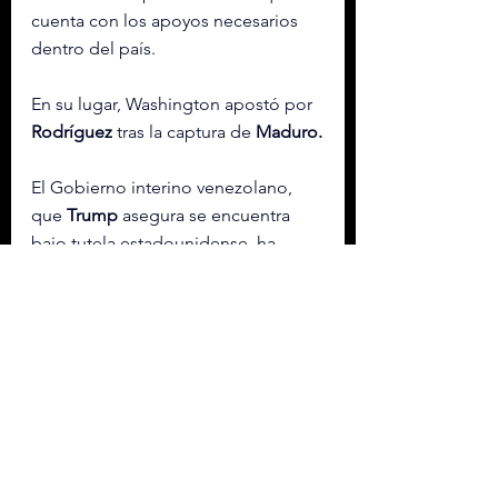
cuenta con los apoyos necesarios 
dentro del país.
En su lugar, Washington apostó por 
Rodríguez
 tras la captura de 
Maduro.
El Gobierno interino venezolano, 
que 
Trump
 asegura se encuentra 
bajo tutela estadounidense, ha 
pactado el envío de millones de 
barriles de crudo hacia 
EE.UU.
 para 
su comercialización y ha abierto la 
industria petrolera a la inversión 
extranjera con el impulso de la 
Administración republicana.
Con información de EFE.