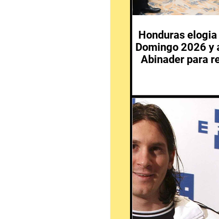
Honduras elogia 
Domingo 2026 y a
Abinader para re
en 