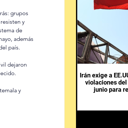
rás: grupos 
resisten y 
istema de 
 mayo, además 
el país.
vil dejaron 
lecido.
Irán exige a EE.
violaciones de
junio para r
temala y 