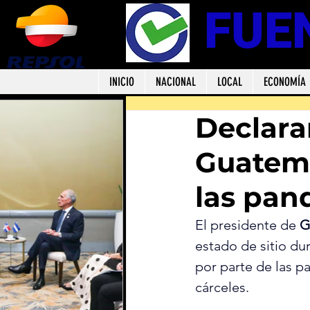
FUE
INICIO
NACIONAL
LOCAL
ECONOMÍA
Declaran
Guatema
las pand
El presidente de 
G
estado de sitio du
por parte de las pa
cárceles.