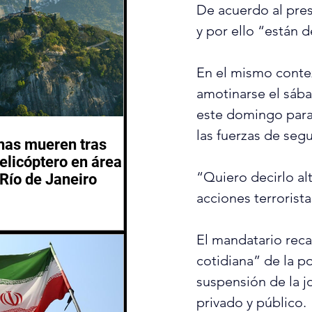
De acuerdo al pres
y por ello “están 
En el mismo conte
amotinarse el sábad
este domingo para 
las fuerzas de seg
nas mueren tras
helicóptero en área
“Quiero decirlo al
Río de Janeiro
acciones terrorista
El mandatario recal
cotidiana” de la po
suspensión de la j
privado y público.