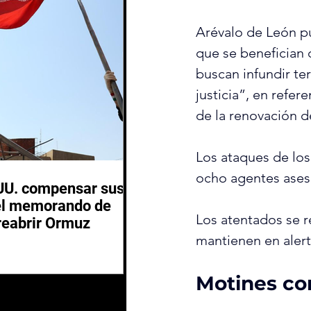
Arévalo de León p
que se benefician 
buscan infundir te
justicia”, en refe
de la renovación d
Los ataques de los 
ocho agentes asesi
.UU. compensar sus
del memorando de
Los atentados se r
 reabrir Ormuz
mantienen en alerta
Motines co