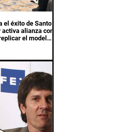
 el éxito de Santo
activa alianza con
replicar el modelo
 2029