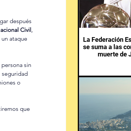
ugar después 
acional Civil
, 
n un ataque 
La Federación Es
se suma a las co
muerte de 
 persona sin 
a seguridad 
niones o 
tiremos que 