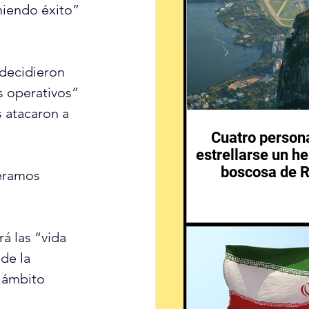
niendo éxito” 
 decidieron 
s operativos” 
 atacaron a 
Cuatro person
estrellarse un he
boscosa de R
eramos 
á las “vida 
de la 
 ámbito 