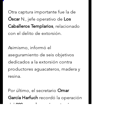
Otra captura importante fue la de 
Óscar
 N., jefe operativo de 
Los 
Caballeros Templarios
, relacionado 
con el delito de extorsión.
Asimismo, informó el 
aseguramiento de seis objetivos 
dedicados a la extorsión contra 
productores aguacateros, madera y 
resina.
Por último, el secretario 
Omar 
García Harfuch
 recordó la operación 
del 
089
 para 
denunciar extorsiones
.
Con información de López-Dóriga 