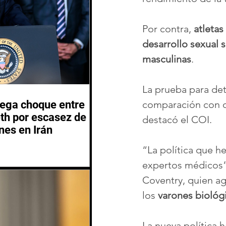
Por contra, 
atletas
desarrollo sexual 
masculinas
.
La prueba para dete
iega choque entre
comparación con ot
th por escasez de
destacó el COI.
nes en Irán
“La política que h
expertos médicos”,
Coventry, quien a
los 
varones biológ
La nueva política 