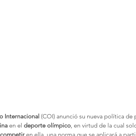
 Internacional
 (COI) anunció su nueva política de
ina
 en el 
deporte
olímpico
, en virtud de la cual solo
competir
 en ella, una norma que se aplicará a parti