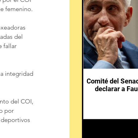
te femenino.
boxeadoras 
cadas del 
fallar 
a integridad 
Comité del Senad
declarar a Fau
nto del COI, 
o por 
 deportivos 