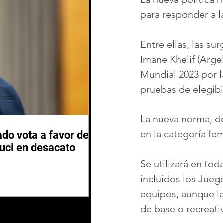
para responder a l
Entre ellas, las sur
Imane Khelif (Argel
Mundial 2023 por l
pruebas de elegibi
La nueva norma, de
en la categoría fe
do vota a favor de
auci en desacato
Se utilizará en to
incluidos los Jueg
equipos, aunque la
de base o recreati