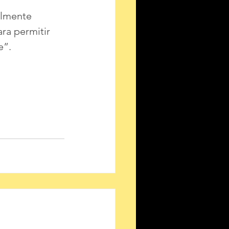
almente 
ra permitir 
e”.