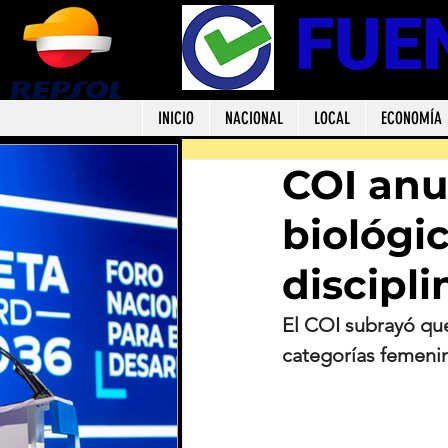
FUE
INICIO
NACIONAL
LOCAL
ECONOMÍA
COI anu
biológi
discipl
El COI subrayó que
categorías femenin