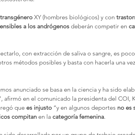
 transgénero
 XY (hombres biológicos) y con 
trastor
sensibles a los andrógenos
 deberán competir en 
ca
ctarlo, con extracción de saliva o sangre, es poco 
ros métodos posibles y basta con hacerla una vez 
emos anunciado se basa en la ciencia y ha sido ela
 afirmó en el comunicado la presidenta del COI, Ki
gregó que 
es injusto
 “y en algunos deportes 
no es 
icos compitan
 en la 
categoría
femenina
.
ha sido desarrollada por un grupo de trabajo creado