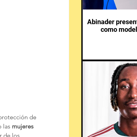
Abinader presen
como modelo
 protección de 
 las 
mujeres 
r de los 