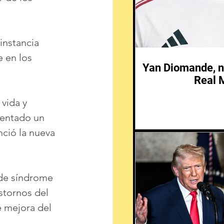
instancia 
 en los 
Yan Diomande, n
Real 
vida y 
mentado un 
nció la nueva 
de síndrome 
stornos del 
e mejora del 