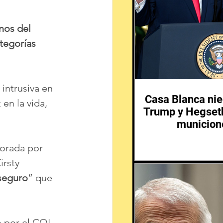
nos del 
tegorías
intrusiva en 
Casa Blanca nie
en la vida, 
Trump y Hegseth
municione
borada por 
rsty 
seguro
” que 
 por el COI 