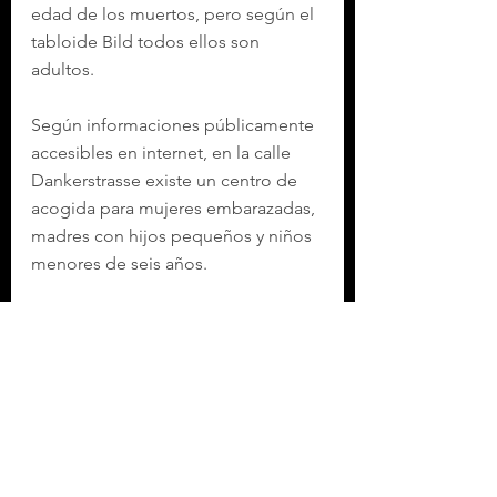
edad de los muertos, pero según el 
tabloide Bild todos ellos son 
adultos.
Según informaciones públicamente 
accesibles en internet, en la calle 
Dankerstrasse existe un centro de 
acogida para mujeres embarazadas, 
madres con hijos pequeños y niños 
menores de seis años.
Stade es una localidad de 
aproximadamente 50.000 habitantes 
situada en la región de Baja Sajonia.
Etiquetas:
SEGURIDAD
INTERNACIONAL