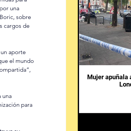
por una 
Boric, sobre 
os cargos de 
 un aporte 
 que el mundo 
ompartida”, 
Mujer apuñala 
Lon
a una 
ización para 