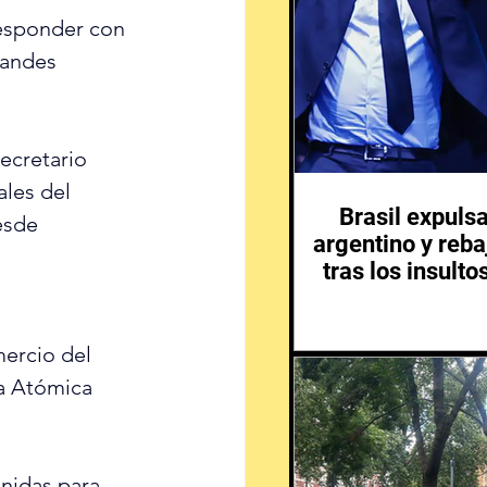
responder con 
randes 
ecretario 
ales del 
Brasil expuls
esde 
argentino y reba
tras los insulto
ercio del 
ía Atómica 
nidas para 