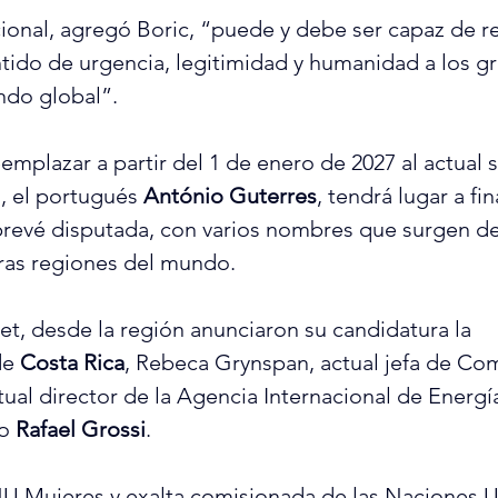
cional, agregó Boric, “puede y debe ser capaz de 
ntido de urgencia, legitimidad y humanidad a los g
do global”.
emplazar a partir del 1 de enero de 2027 al actual s
 el portugués 
António Guterres
, tendrá lugar a fin
prevé disputada, con varios nombres que surgen d
ras regiones del mundo.
, desde la región anunciaron su candidatura la 
e 
Costa Rica
, Rebeca Grynspan, actual jefa de Com
tual director de la Agencia Internacional de Energ
o 
Rafael Grossi
.
U Mujeres y exalta comisionada de las Naciones U