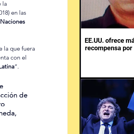
 la 
018) en las 
Naciones 
EE.UU. ofrece m
recompensa por 
 la que fuera 
enta con el 
Latina
“.
e 
ucción de 
ro 
neda, 