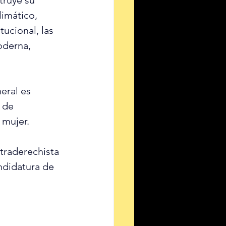
truye su 
limático, 
ucional, las 
oderna, 
eral es 
 de 
 mujer.
traderechista 
ndidatura de 