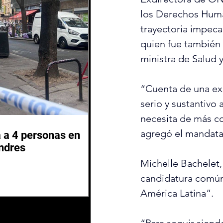
los Derechos Huma
trayectoria impeca
quien fue también 
ministra de Salud 
“Cuenta de una exp
serio y sustantivo
necesita de más c
agregó el mandata
 a 4 personas en
ndres
Michelle Bachelet,
candidatura común 
América Latina”.