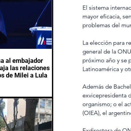
El sistema interna
mayor eficacia, se
problemas del mun
La elección para re
general de la ONU,
próximo año y se 
sa al embajador
aja las relaciones
Latinoamérica y ot
os de Milei a Lula
Además de Bachelet
exvicepresidenta d
organismo; o el ac
(OIEA), el argentin
Exdirectora de ON