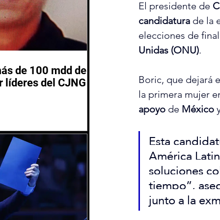
El presidente de 
C
candidatura
 de la 
elecciones de fina
Unidas (ONU)
.
más de 100 mdd de
Boric, que dejará 
 líderes del CJNG
la primera mujer en
apoyo
 de 
México
 
Esta candidat
América Latin
soluciones co
tiempo”, aseg
junto a la ex