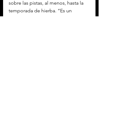
sobre las pistas, al menos, hasta la 
temporada de hierba. “Es un 
momento complicado para mí, pero 
estoy seguro de que saldremos más 
fuertes de aquí”, terminó su 
publicación.
Con información de EFE
Etiquetas:
DEPORTES
DEPORTES