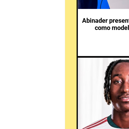
Abinader presen
como modelo