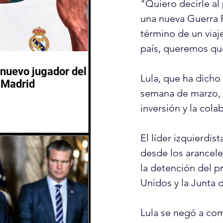
"Quiero decirle a
una nueva Guerra F
término de un ‌viaje de tres ⁠días a la India. "No queremos interferir en ningún otro 
país, queremos que
nuevo jugador del
Lula, que ha dicho
 Madrid
semana de marzo, af
inversión y ​la col
El líder ‌izquierdista sudamericano ha discrepado con Trump en cuestiones que van 
desde los arancele
la detención del 
Lula se negó a come