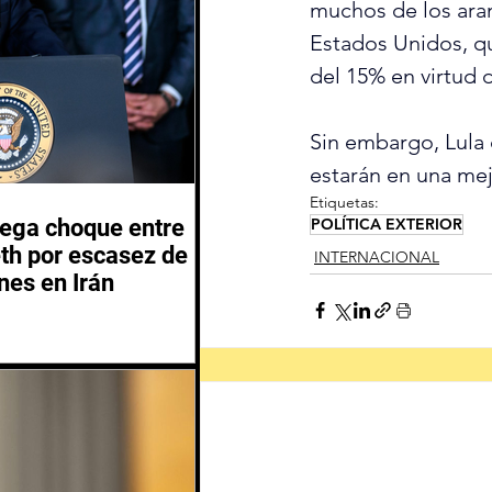
muchos de ​los arancel
Estados Unidos, qu
del 15% en virtud d
Sin embargo, Lula dij
estarán en una mej
Etiquetas:
POLÍTICA EXTERIOR
iega choque entre
th por escasez de
INTERNACIONAL
nes en Irán