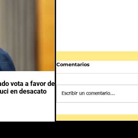
Comentarios
do vota a favor de
auci en desacato
Escribir un comentario...
Casa Blanca niega
choque entre Trump y
Hegseth por escasez de
municiones en Irán