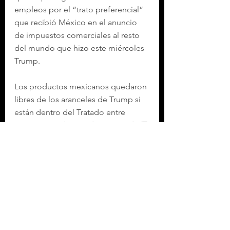
empleos por el “trato preferencial” 
que recibió México en el anuncio 
de impuestos comerciales al resto 
del mundo que hizo este miércoles 
Trump.
Los productos mexicanos quedaron 
libres de los aranceles de Trump si 
están dentro del Tratado entre 
México, Estados Unidos y Canadá (
T-
MEC
), lo que incluye a sectores 
clave como el agroalimentario, 
electrónicos, eléctricos, químicos, 
vestido, calzado, farmacéutico, y 
maquinaria, expuso el secretario de 
Economía, 
Marcelo Ebrard
.