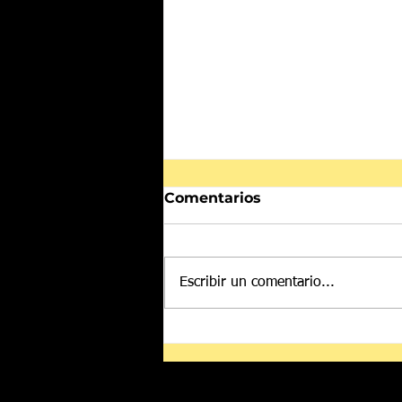
Comentarios
Escribir un comentario...
Despliegan a más de mil
500 elementos de las
Fuerzas Armadas en
zonas aguacateras de