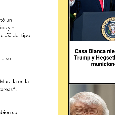
tó un 
dos
 y el 
re .50 del tipo 
Casa Blanca nie
Trump y Hegseth
no se 
municione
Muralla en la 
tareas”, 
mbién se 