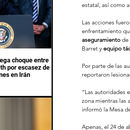
estatal, así como 
Las acciones fuero
enfrentamiento qu
aseguramiento
 de
Barret y 
equipo tá
iega choque entre
Por parte de las a
th por escasez de
nes en Irán
reportaron lesiona
“Las autoridades e
zona mientras las a
informó
 la Mesa d
Apenas, el 24 de a