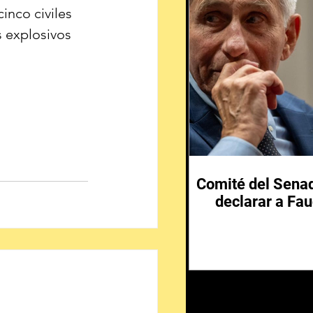
inco civiles 
s explosivos 
Comité del Senad
declarar a Fau