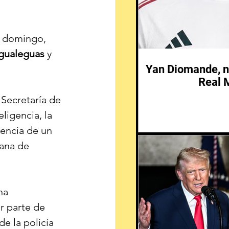
e domingo, 
gualeguas
 y 
Yan Diomande, n
Real 
 Secretaría de 
ligencia, la 
sencia de un 
tana de 
na 
r parte de 
de la policía 