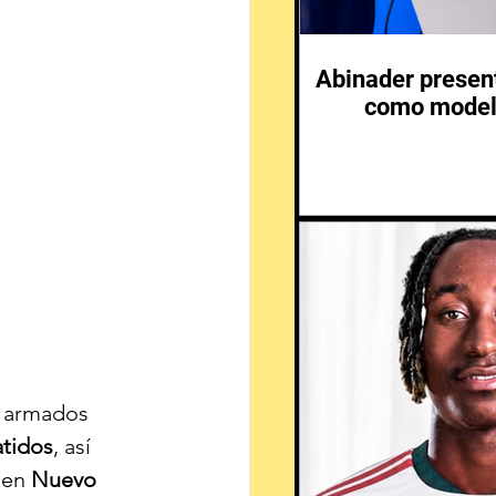
Abinader presen
como modelo
s armados 
tidos
, así 
 en 
Nuevo 