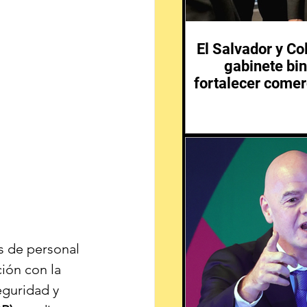
El Salvador y C
gabinete bin
fortalecer comer
és de personal 
ión con la 
eguridad y 