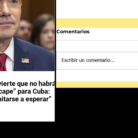
Comentarios
Escribir un comentario...
México insiste que no
ierte que no habrá
hay prueba que su
scape” para Cuba:
lechuga causara brote de
itarse a esperar”
ciclosporiasis en EE.UU.