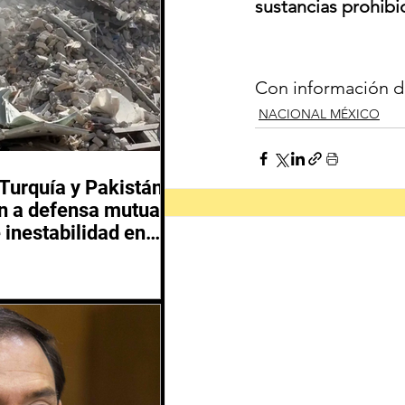
sustancias prohibi
Con información d
NACIONAL MÉXICO
 Turquía y Pakistán
 a defensa mutua
 inestabilidad en
 Oriente