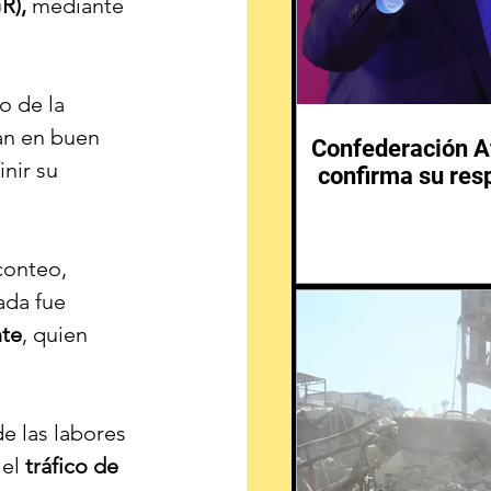
R),
 mediante 
 de la 
n en buen 
Confederación Af
nir su 
confirma su resp
conteo, 
ada fue 
nte
, quien 
e las labores 
el 
tráfico de 