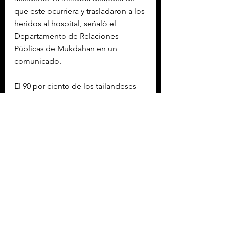
que este ocurriera y trasladaron a los 
heridos al hospital, señaló el 
Departamento de Relaciones 
Públicas de Mukdahan en un 
comunicado.
El 90 por ciento de los tailandeses 
profesa el budismo, que en muchos 
casos está mezclado con creencias 
hinduistas y animistas, presentes en 
el Sudeste Asiático antes de la 
llegada de los primeros monjes 
budistas.
Con información de EFE
Etiquetas:
HOMICIDIOS
TAILANDIA