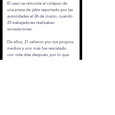
El caso se remonta al colapso de 
una presa de jales reportado por las 
autoridades el 26 de marzo, cuando 
25 trabajadores realizaban 
excavaciones.
De ellos, 21 salieron por sus propios 
medios y uno más fue rescatado 
con vida días después, por lo que 
tres permanecen atrapados.
Desde entonces, las autoridades 
han advertido un entorno de 
“extrema complejidad”, con 
acumulación de jales, filtraciones y 
riesgo estructural.
El 2 de abril reportaron además que 