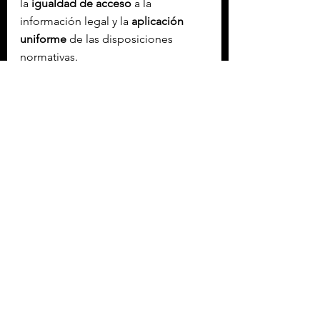
la 
igualdad de acceso
 a la 
información legal y la 
aplicación 
uniforme
 de las disposiciones 
normativas.
El Poder Ejecutivo sostiene que la 
reforma también favorecerá la 
eficiencia institucional
 y contribuirá  
a consolidar principios como la 
transparencia
, la 
seguridad jurídica
 y 
la igualdad ante la ley.
Etiquetas:
ABINADER
REP DOMINICANA