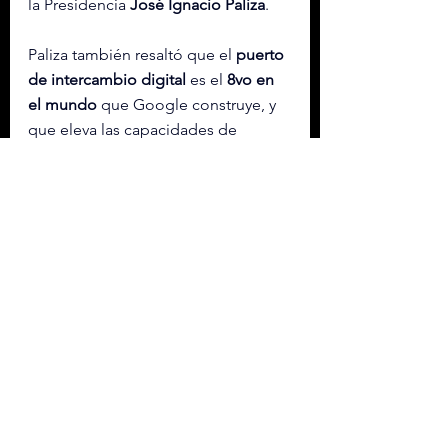
la Presidencia 
José Ignacio Paliza
.
Paliza también resaltó que el 
puerto 
de intercambio digital
 es el 
8vo en 
el mundo
 que Google construye, y 
que eleva las capacidades de 
nuestro país en materia de 
competitividad tecnológica
.
El referido 
decreto
 fue firmado este 
jueves en el 
Salón Las Cariátides
 del 
Palacio Nacional
, en un acto donde 
se presentó el proyecto del puerto 
de Intercambio digital.
Etiquetas:
ABINADER
REP DOMINICANA