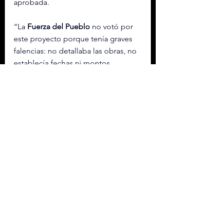
aprobada.
“La 
Fuerza del Pueblo
 no votó por 
este proyecto porque tenía graves 
falencias: no detallaba las obras, no 
establecía fechas ni montos 
individuales ni el monto global de la 
deuda, y además incluía grandes 
constructoras que supuestamente 
ejecutaron obras sin contrato, algo 
inverosímil. Esas deficiencias violan 
la Constitución, tal como hoy 
reconoce el propio 
Poder 
Ejecutivo
”, afirmó Castillo.
En tanto, Díaz sostuvo que se trató 
de un proyecto aprobado de 
manera irregular, sin figurar en 