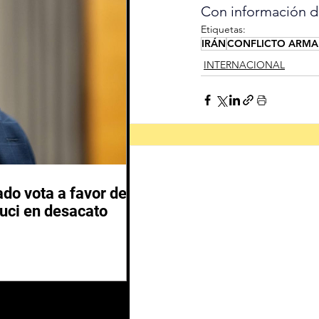
Con información 
Etiquetas:
IRÁN
CONFLICTO ARM
INTERNACIONAL
do vota a favor de
auci en desacato