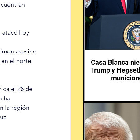
ncuentran 
e atacó hoy 
gimen asesino 
 en el norte 
Casa Blanca nie
Trump y Hegseth
municione
ica el 28 de 
e ha 
 la región 
uz.