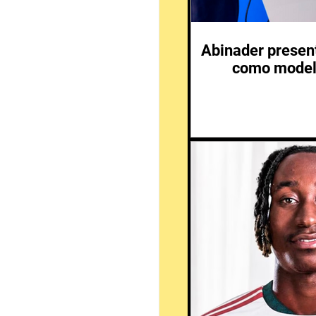
Abinader presen
como modelo