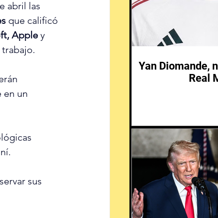
 abril las 
es
 que calificó 
ft, Apple 
y
 trabajo.
Yan Diomande, n
Real 
erán 
e en un 
lógicas 
ní.
servar sus 