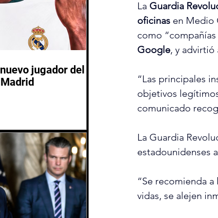
La 
Guardia Revoluc
oficinas
 en Medio 
como “compañías te
Google
, y advirti
nuevo jugador del
“Las principales in
 Madrid
objetivos legítimos
comunicado recogi
La Guardia Revoluc
estadounidenses a p
“Se recomienda a l
vidas, se alejen i