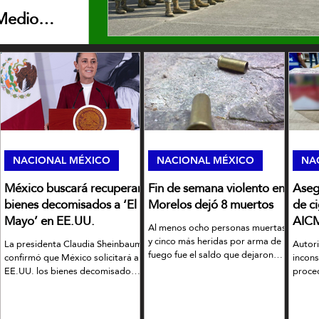
 Medio
utua ante
lectura
NACIONAL MÉXICO
NACIONAL MÉXICO
NA
México buscará recuperar
Fin de semana violento en
Aseg
bienes decomisados a ‘El
Morelos dejó 8 muertos
de ci
 no hay prueba que su lechuga
Mayo’ en EE.UU.
AIC
Al menos ocho personas muertas
y cinco más heridas por arma de
closporiasis en EE.UU.
La presidenta Claudia Sheinbaum
Autor
fuego fue el saldo que dejaron
confirmó que México solicitará a
incon
múltiples hechos violentos en
EE.UU. los bienes decomisados
proced
á comprobado que la lechuga producida en
Morelos.
de cualquier narco, incluído ‘El
asegur
el brote de ciclosporiasis registrado en
Mayo’ Zambada
AICM