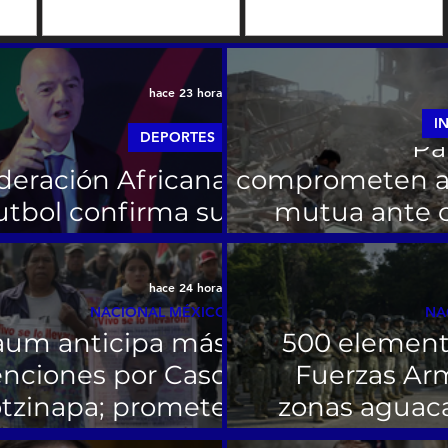
o a
hace 23 horas
Arabia Saudita, 
I
DEPORTES
Pa
deración Africana
comprometen a
utbol confirma su
mutua ante c
spaldo a Infantino
inestabilidad
hace 24 horas
Despliegan a m
NACIONAL MÉXICO
NA
aum anticipa más
500 element
nciones por Caso
Fuerzas Ar
tzinapa; promete
zonas aguac
“verdad y justicia”
M