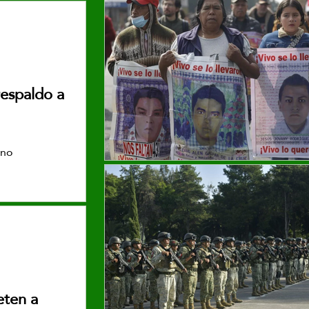
respaldo a
ino
eten a