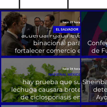
examen en línea de ingres
r la seguridad
licenciatura.
ctoras de
 de empaque y
ón.
hace 23 horas
El Salvador y Colombia
EL SALVADOR
acuerdan gabinete
binacional para
Confe
fortalecer comercio e
de F
inversiones
re
hace 24 horas
México insiste que no
NACIONAL MÉXICO
hay prueba que su
Sheinb
lechuga causara brote
dete
de ciclosporiasis en
Ayo
EE.UU.