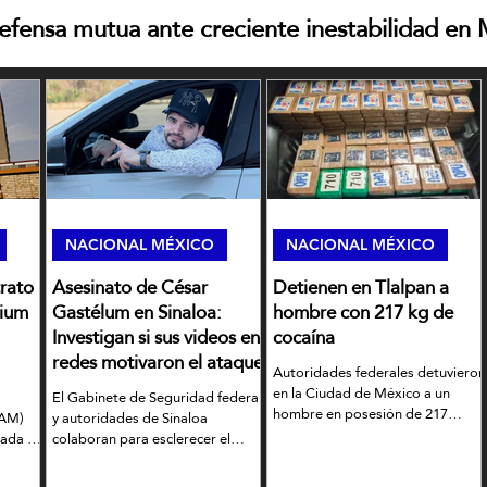
efensa mutua ante creciente inestabilidad en
riente
rabia Saudita, Turquía y Pakistán se comprometen a defensa m
eciente inestabilidad en Medio Oriente
REINFORMA
hace 24 horas
2 min de 
NACIONAL MÉXICO
NACIONAL MÉXICO
rato
Asesinato de César
Detienen en Tlalpan a
NACIONAL MÉXICO
rium
Gastélum en Sinaloa:
hombre con 217 kg de
México insiste que
Investigan si sus videos en
cocaína
redes motivaron el ataque
causara brote de ci
Autoridades federales detuvieron
en la Ciudad de México a un
El Gabinete de Seguridad federal
hombre en posesión de 217
NAM)
y autoridades de Sinaloa
Cofepris dijo que no est
kilogramos de cocaína.
ada el
colaboran para esclerecer el
Guanajuato sea el origen d
asesinato del creador de
EE.UU.
is del
contenido César Gastélum