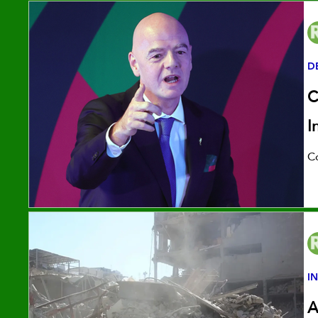
D
C
I
Co
I
A