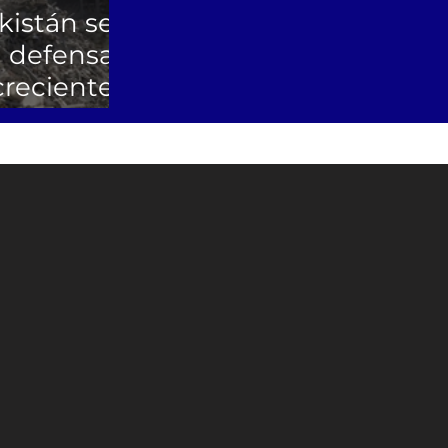
kistán se
 defensa
reciente
 en Medio
Oriente