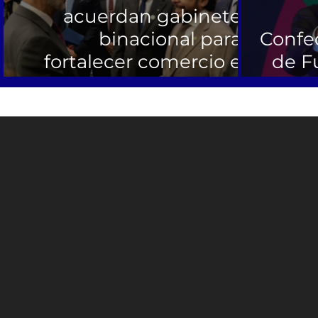
acuerdan gabinete
binacional para
Confe
fortalecer comercio e
de F
inversiones
re