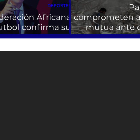
Pa
DEPORTES
deración Africana
comprometen a
utbol confirma su
mutua ante c
spaldo a Infantino
inestabilidad