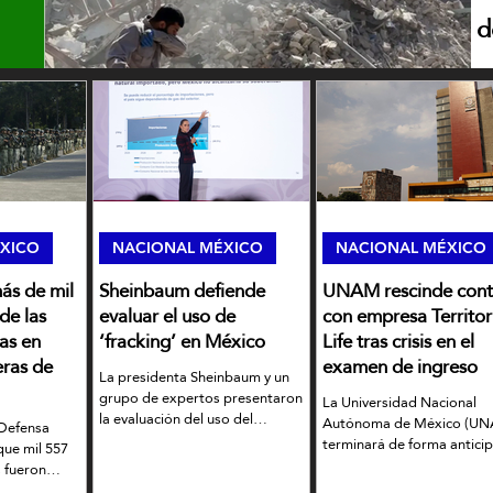
d
O
A
cr
XICO
NACIONAL MÉXICO
NACIONAL MÉXICO
ás de mil
Sheinbaum defiende
UNAM rescinde cont
de las
evaluar el uso de
con empresa Territo
as en
‘fracking’ en México
Life tras crisis en el
ras de
examen de ingreso
La presidenta Sheinbaum y un
grupo de expertos presentaron
La Universidad Nacional
la evaluación del uso del
Autónoma de México (U
 Defensa
‘fracking’ para extraer gas
terminará de forma anticip
que mil 557
natural no convencional
contrato con la empresa
s fueron
Territorium Life tras la cris
hoacán con el