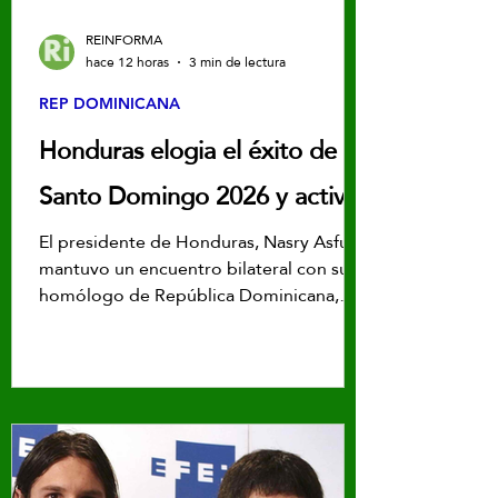
REINFORMA
hace 12 horas
3 min de lectura
REP DOMINICANA
Honduras elogia el éxito de
Santo Domingo 2026 y activa
alianza con Abinader para
El presidente de Honduras, Nasry Asfura,
mantuvo un encuentro bilateral con su
replicar el modelo en 2029
homólogo de República Dominicana,
Luis Abinader, en el contexto de la toma
de posesión del nuevo presidente de
Colombia, Abelardo de la Espriella.