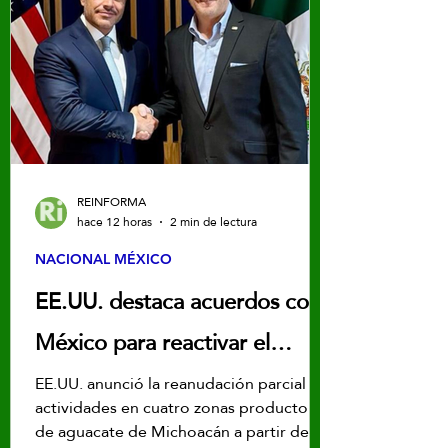
REINFORMA
hace 12 horas
2 min de lectura
NACIONAL MÉXICO
EE.UU. destaca acuerdos con
México para reactivar el
sector aguacatero en
EE.UU. anunció la reanudación parcial de
actividades en cuatro zonas productoras
Michoacán
de aguacate de Michoacán a partir del