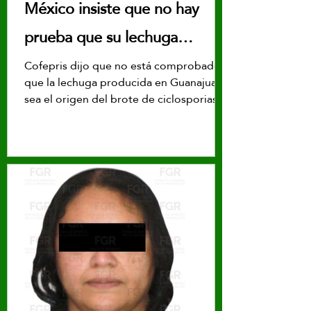
México insiste que no hay
prueba que su lechuga
causara brote de ciclosporiasis
Cofepris dijo que no está comprobado
que la lechuga producida en Guanajuato
en EE.UU.
sea el origen del brote de ciclosporiasis
registrado en EE.UU.