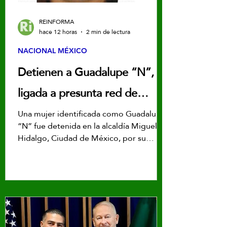
REINFORMA
hace 12 horas
2 min de lectura
NACIONAL MÉXICO
Detienen a Guadalupe “N”,
ligada a presunta red de
contrabando de hidrocarburos
Una mujer identificada como Guadalupe
“N” fue detenida en la alcaldía Miguel
en CDMX
Hidalgo, Ciudad de México, por su
presunta participación en una red
dedicada al contrabando de
hidrocarburos