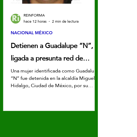
REINFORMA
hace 12 horas
2 min de lectura
NACIONAL MÉXICO
Detienen a Guadalupe “N”,
ligada a presunta red de
contrabando de hidrocarburos
Una mujer identificada como Guadalupe
“N” fue detenida en la alcaldía Miguel
en CDMX
Hidalgo, Ciudad de México, por su
presunta participación en una red
dedicada al contrabando de
hidrocarburos