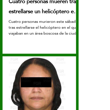
Cuatro personas mueren tras
estrellarse un helicóptero en
área boscosa de Río de
Cuatro personas murieron este sábado
tras estrellarse el helicóptero en el que
Janeiro
viajaban en un área boscosa de la ciudad
brasileña de Río de Janeiro, informó el
Cuerpo de Bomberos local.